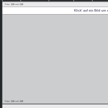
Foto:
110
von
110
Klick' auf ein Bild um 
Foto:
110
von
110